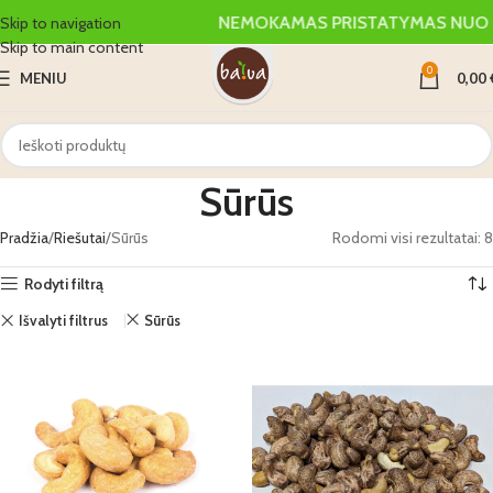
NEMOKAMAS PRISTATYMAS NUO 
Skip to navigation
Skip to main content
0
MENIU
0,00
Sūrūs
Pradžia
Riešutai
Sūrūs
Rodomi visi rezultatai: 8
Rodyti filtrą
Išvalyti filtrus
Sūrūs