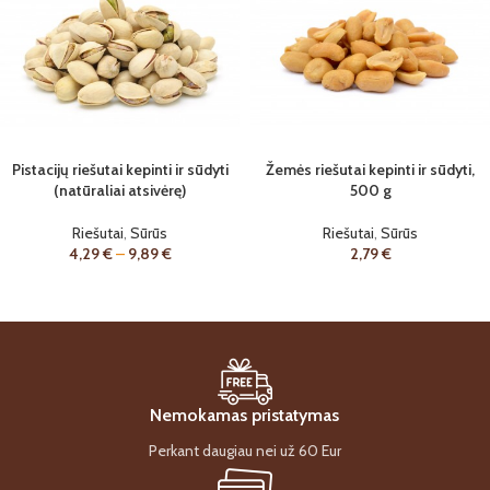
Pistacijų riešutai kepinti ir sūdyti
Žemės riešutai kepinti ir sūdyti,
(natūraliai atsivėrę)
500 g
Riešutai
,
Sūrūs
Riešutai
,
Sūrūs
4,29
€
–
9,89
€
2,79
€
Nemokamas pristatymas
Perkant daugiau nei už 60 Eur