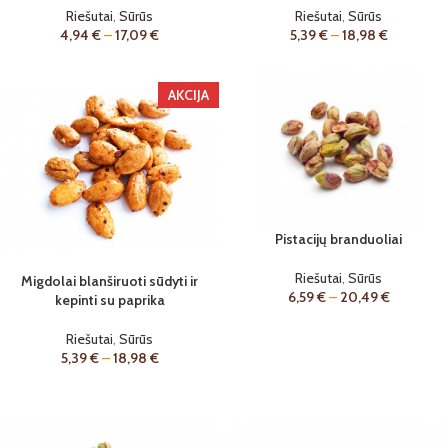
Riešutai
,
Sūrūs
Riešutai
,
Sūrūs
4,94
€
–
17,09
€
5,39
€
–
18,98
€
AKCIJA
Pistacijų branduoliai
Riešutai
,
Sūrūs
Migdolai blanširuoti sūdyti ir
6,59
€
–
20,49
€
kepinti su paprika
Riešutai
,
Sūrūs
5,39
€
–
18,98
€