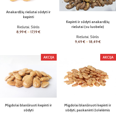
Anakardžių riešutai sūdyti ir
kepinti
Kepinti ir sūdyti anakardžių
riešutai (su luobele)
Riešutai
,
Sūrūs
8,99
€
–
17,19
€
Riešutai
,
Sūrūs
9,49
€
–
18,49
€
AKCIJA
AKCIJA
Migdolai blanširuoti kepinti ir
Migdolai blanširuoti kepinti ir
sūdyti
sūdyti, paskaninti žolelėmis