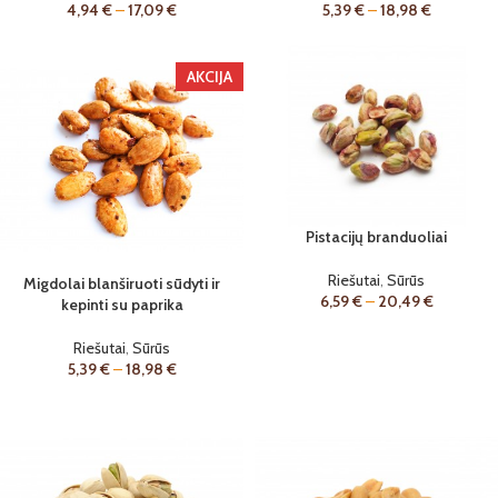
4,94
€
–
17,09
€
5,39
€
–
18,98
€
AKCIJA
Pistacijų branduoliai
Riešutai
,
Sūrūs
Migdolai blanširuoti sūdyti ir
6,59
€
–
20,49
€
kepinti su paprika
Riešutai
,
Sūrūs
5,39
€
–
18,98
€