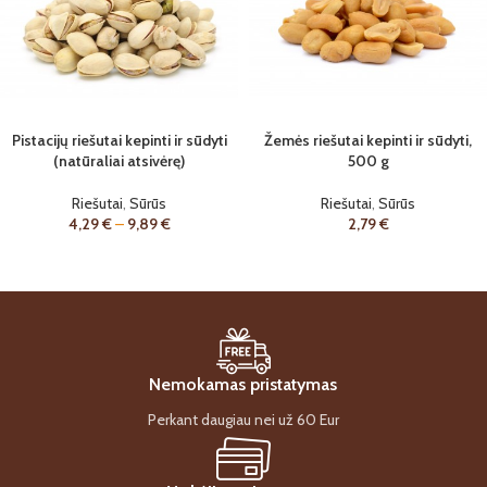
Pistacijų riešutai kepinti ir sūdyti
Žemės riešutai kepinti ir sūdyti,
(natūraliai atsivėrę)
500 g
Riešutai
,
Sūrūs
Riešutai
,
Sūrūs
4,29
€
–
9,89
€
2,79
€
Nemokamas pristatymas
Perkant daugiau nei už 60 Eur