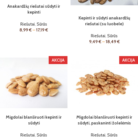
Anakardžių riešutai sūdyti ir
kepinti
Kepinti ir sūdyti anakardžių
riešutai (su luobele)
Riešutai
,
Sūrūs
8,99
€
–
17,19
€
Riešutai
,
Sūrūs
9,49
€
–
18,49
€
AKCIJA
AKCIJA
Migdolai blanširuoti kepinti ir
Migdolai blanširuoti kepinti ir
sūdyti
sūdyti, paskaninti žolelėmis
Riešutai
,
Sūrūs
Riešutai
,
Sūrūs