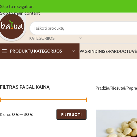
Skip to navigation
Skip to main content
KATEGORIJOS
PRODUKTŲ KATEGORIJOS
PAGRINDINIS
E-PARDUOTUV
Paprasti
Saldūs
FILTRAS PAGAL KAINĄ
Pradžia
Riešutai
Papra
Smulkinti
Sūrūs
Kaina:
0 €
—
30 €
FILTRUOTI