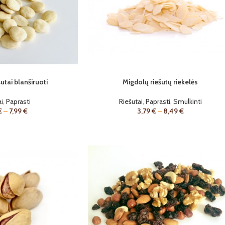
utai blanširuoti
Migdolų riešutų riekelės
i
,
Paprasti
Riešutai
,
Paprasti
,
Smulkinti
€
–
7,99
€
3,79
€
–
8,49
€