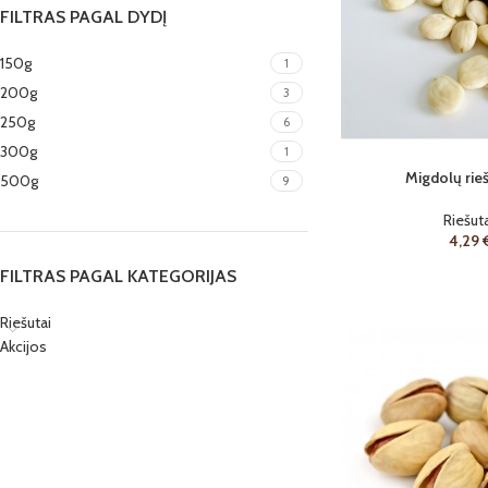
FILTRAS PAGAL DYDĮ
150g
1
200g
3
250g
6
300g
1
Migdolų rieš
500g
9
Riešuta
4,29
FILTRAS PAGAL KATEGORIJAS
Riešutai
Akcijos