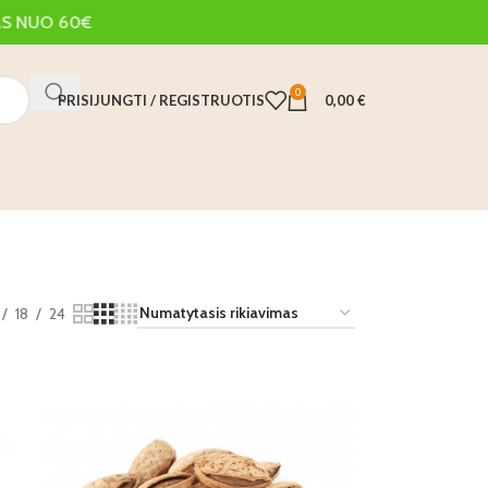
UO 60€
0
PRISIJUNGTI / REGISTRUOTIS
0,00
€
18
24