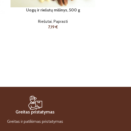
Uogų ir riešutų mišinys, 500 g
Riešutai
,
Paprasti
7,19
€
Greitas pristatymas
Greitas ir patikimas pristatymas