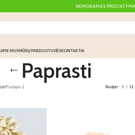
NEMOKAMAS PRISTATYMAS N
Ė
APIE MUS
MŪSŲ PARDUOTUVĖS
KONTAKTAI
Paprasti
sti
Puslapis 2
Rodyti
9
12