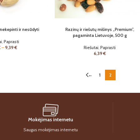
 nekepinti ir nesūdyti
Razinų ir riešutų mišinys „Premium”,
pagaminta Lietuvoje, 500 g
i
,
Paprasti
€
–
9,39
€
Riešutai
,
Paprasti
6,39
€
←
1
2
Mokėjimas internetu
Saugus mokėjimas internetu