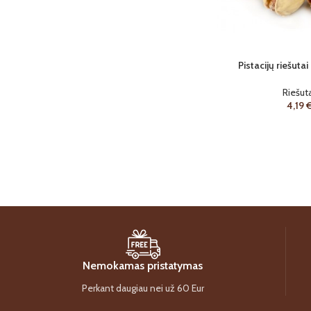
Pistacijų riešutai
Riešuta
4,19
Nemokamas pristatymas
Perkant daugiau nei už 60 Eur