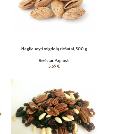
Negliaudyti migdolų riešutai, 500 g
Riešutai
,
Paprasti
5,69
€