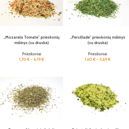
„Mozarela Tomate” prieskonių
„Persillade” prieskonių mišinys
mišinys (su druska)
(su druska)
Prieskoniai
Prieskoniai
1,70
€
–
6,19
€
1,60
€
–
5,69
€