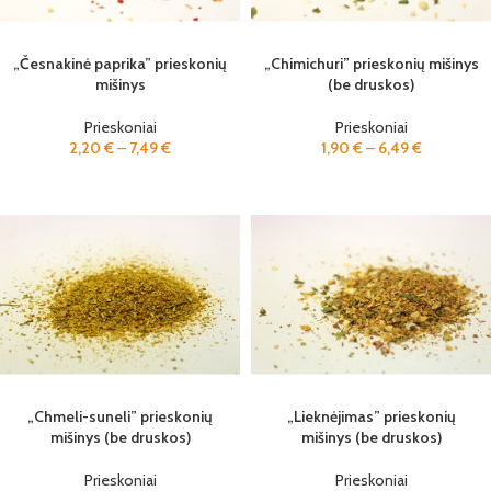
„Česnakinė paprika” prieskonių
„Chimichuri” prieskonių mišinys
mišinys
(be druskos)
Prieskoniai
Prieskoniai
2,20
€
–
7,49
€
1,90
€
–
6,49
€
„Chmeli-suneli” prieskonių
„Lieknėjimas” prieskonių
mišinys (be druskos)
mišinys (be druskos)
Prieskoniai
Prieskoniai