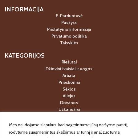
INFORMACIJA
E-Parduotuvė
Paskyra
Pristatymo informacija
Privatumo politika
Taisyklės
KATEGORIJOS
Riešutai
Džiovinti vaisiai ir uogos
Arbata
Prieskoniai
Sėklos
Aliejus
Dovanos
Užkandžiai
Super maistas
Akcijos
Mes naudojame slapukus, kad pagerintume jūsų naršymo patirtį,
rodytume suasmenintus skelbimus ar turinį ir analizuotume
KONTAKTAI