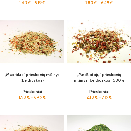
1,40
€
–
5,19
€
1,80
€
–
6,49
€
„Madridas” prieskonių mišinys
„Medžiotojų” prieskonių
(be druskos)
mišinys (be druskos), 500 g
Prieskoniai
Prieskoniai
1,90
€
–
6,49
€
2,10
€
–
7,19
€