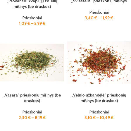
„Provanso” kvapiųjų žolelių
„Sviestelis” prieskonių mišinys
mišinys (be druskos)
Prieskoniai
Prieskoniai
3,40
€
–
11,99
€
1,09
€
–
5,99
€
„Vasara” prieskonių mišinys (be
„Velnio užkandėlė” prieskonių
druskos)
mišinys (be druskos)
Prieskoniai
Prieskoniai
2,30
€
–
8,19
€
3,10
€
–
10,49
€