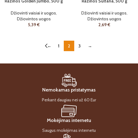
Razinos Golden Jumbo, 500 g
Razinos Sultana, 500 g
Džiovinti vaisiai ir uogos
,
Džiovinti vaisiai ir uogos
,
Džiovintos uogos
Džiovintos uogos
5,39
€
2,69
€
←
1
2
3
→
Nemokamas pristatymas
Perkant daugiau nei už 60 Eur
Mokėjimas internetu
Saugus mokėjimas internetu