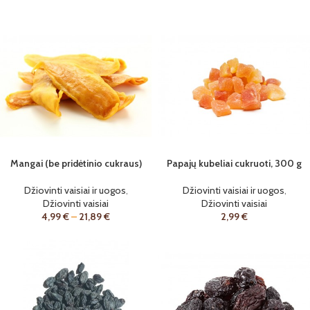
Mangai (be pridėtinio cukraus)
Papajų kubeliai cukruoti, 300 g
Džiovinti vaisiai ir uogos
,
Džiovinti vaisiai ir uogos
,
Džiovinti vaisiai
Džiovinti vaisiai
4,99
€
–
21,89
€
2,99
€