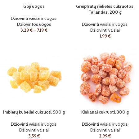
Goji uogos
Greipfrutų riekelės cukruotos,
Tailandas, 200 g
Džiovinti vaisiai ir uogos
,
Džiovintos uogos
Džiovinti vaisiai ir uogos
,
3,29
€
–
7,19
€
Džiovinti vaisiai
1,99
€
Imbierų kubeliai cukruoti, 500 g
Kinkanai cukruoti, 300 g
Džiovinti vaisiai ir uogos
,
Džiovinti vaisiai ir uogos
,
Džiovinti vaisiai
Džiovinti vaisiai
3,59
€
2,99
€